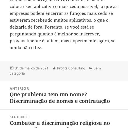
colocar seu aplicativo o mais cedo possível, já que as
empresas podem encerrar as funções mais cedo se
estiverem recebendo muitos aplicativos, o que o
deixaria de fora. Portanto, se você está se
perguntando quando é melhor se inscrever,
provavelmente é ontem, mas experimente agora, se
ainda não o fez.
Publicado
Autor
Categorias
31 de março de 2021
Profits Consulting
Sem
em
categoria
Navegação
ANTERIOR
de
Que problema tem um nome?
Post
Post
Discriminação de nomes e contratação
anterior:
SEGUINTE
Combater a discriminação religiosa no
Próximo